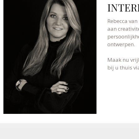
INTER
Rebecca van 
aan creativit
persoonlijkh
ontwerpen.
Maak nu vrij
bij u thuis 
WIJ NODIGEN U GRAAG UIT VOOR EEN VRIJBL