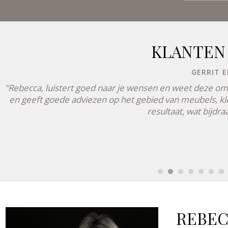
KLANTEN
GERRIT E
"Rebecca, luistert goed naar je wensen en weet deze om t
en geeft goede adviezen op het gebied van meubels, kle
resultaat, wat bijdr
REBEC