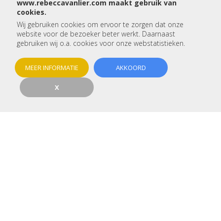
www.rebeccavanlier.com maakt gebruik van
cookies.
Wij gebruiken cookies om ervoor te zorgen dat onze
Betreft:
website voor de bezoeker beter werkt. Daarnaast
gebruiken wij o.a. cookies voor onze webstatistieken.
Voor- en achternaam:
MEER INFORMATIE
AKKOORD
Telefoon:
X
E-mail:
Woonplaats:
Type woning:
Betreft het een nieuwbouw: