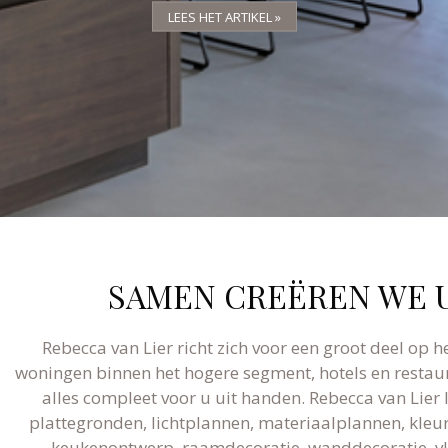
LEES HET ARTIKEL »
LEES HET ARTIKEL »
LEES HET ARTIKEL »
SAMEN CREËREN WE U
Rebecca van Lier richt zich voor een groot deel op h
woningen binnen het hogere segment, hotels en restaur
alles compleet voor u uit handen. Rebecca van Lier
plattegronden, lichtplannen, materiaalplannen, kleura
keukenontwerp, raamdecoratie, wanddecoratie, vlo