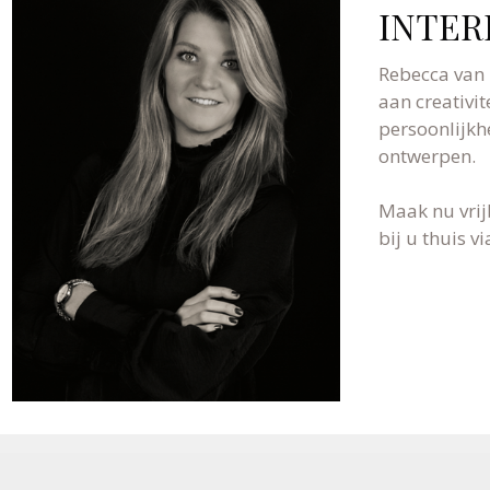
INTER
Rebecca van 
aan creativit
persoonlijkh
ontwerpen.
Maak nu vrij
bij u thuis 
WIJ NODIGEN U GRAAG UIT VOOR EEN VRIJBL