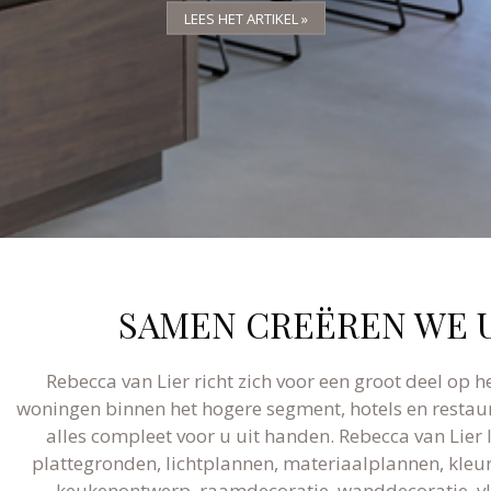
LEES HET ARTIKEL »
LEES HET ARTIKEL »
LEES HET ARTIKEL »
SAMEN CREËREN WE U
Rebecca van Lier richt zich voor een groot deel op h
woningen binnen het hogere segment, hotels en restaur
alles compleet voor u uit handen. Rebecca van Lier
plattegronden, lichtplannen, materiaalplannen, kleura
keukenontwerp, raamdecoratie, wanddecoratie, vlo