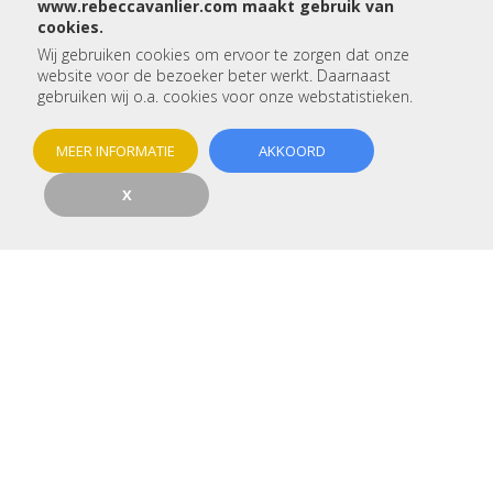
www.rebeccavanlier.com maakt gebruik van
cookies.
Wij gebruiken cookies om ervoor te zorgen dat onze
Betreft:
website voor de bezoeker beter werkt. Daarnaast
gebruiken wij o.a. cookies voor onze webstatistieken.
Voor- en achternaam:
MEER INFORMATIE
AKKOORD
Telefoon:
X
E-mail:
Woonplaats:
Type woning:
Betreft het een nieuwbouw: