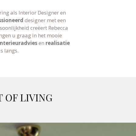
ing als Interior Designer en
ssioneerd
designer met een
rsoonlijkheid creëert Rebecca
angen u graag in het mooie
interieuradvies
en
realisatie
is langs.
 OF LIVING