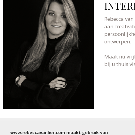
INTER
Rebecca van 
aan creativit
persoonlijkh
ontwerpen.
Maak nu vrij
bij u thuis 
WIJ NODIGEN U GRAAG UIT VOOR EEN VRIJBL
www.rebeccavanlier.com maakt gebruik van