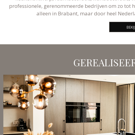
professionele, gerenommeerde bedrijven om zo tot he
alleen in Brabant, maar door heel Nederl
BEKI
GEREALISEE