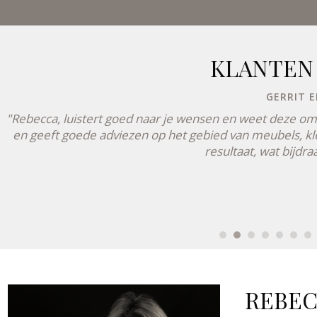
KLANTEN
GERRIT E
"Rebecca, luistert goed naar je wensen en weet deze om t
en geeft goede adviezen op het gebied van meubels, kle
resultaat, wat bijdr
REBEC