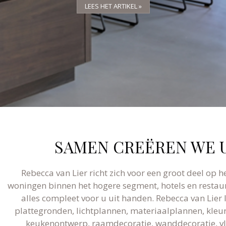
LEES HET ARTIKEL »
LEES HET ARTIKEL »
LEES HET ARTIKEL »
SAMEN CREËREN WE U
Rebecca van Lier richt zich voor een groot deel op h
woningen binnen het hogere segment, hotels en restaur
alles compleet voor u uit handen. Rebecca van Lier
plattegronden, lichtplannen, materiaalplannen, kleura
keukenontwerp, raamdecoratie, wanddecoratie, vlo