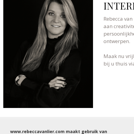
INTER
Rebecca van 
aan creativit
persoonlijkh
ontwerpen.
Maak nu vrij
bij u thuis 
WIJ NODIGEN U GRAAG UIT VOOR EEN VRIJBL
www.rebeccavanlier.com maakt gebruik van