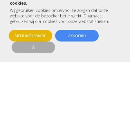
cookies.
Wij gebruiken cookies om ervoor te zorgen dat onze
Betreft:
website voor de bezoeker beter werkt. Daarnaast
gebruiken wij o.a. cookies voor onze webstatistieken.
Voor- en achternaam:
MEER INFORMATIE
AKKOORD
X
Telefoon:
E-mail:
Woonplaats:
Type woning:
Betreft het een nieuwbouw: