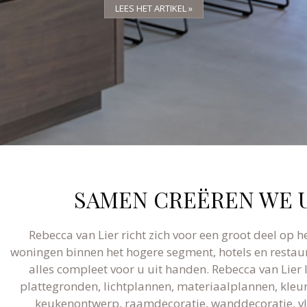
LEES HET ARTIKEL »
LEES HET ARTIKEL »
LEES HET ARTIKEL »
SAMEN CREËREN WE U
Rebecca van Lier richt zich voor een groot deel op h
woningen binnen het hogere segment, hotels en restaur
alles compleet voor u uit handen. Rebecca van Lier
plattegronden, lichtplannen, materiaalplannen, kleura
keukenontwerp, raamdecoratie, wanddecoratie, vlo