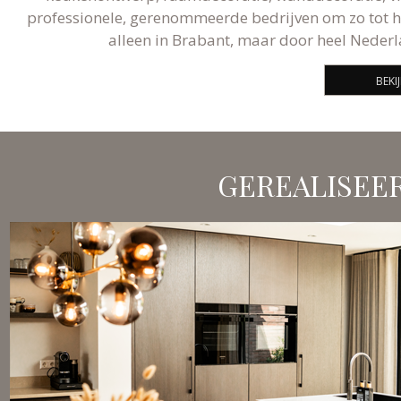
professionele, gerenommeerde bedrijven om zo tot he
alleen in Brabant, maar door heel Nederl
BEKI
GEREALISEE