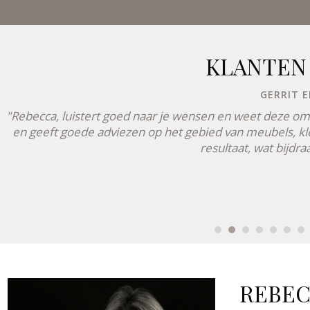
KLANTEN
GERRIT E
"Rebecca, luistert goed naar je wensen en weet deze om t
en geeft goede adviezen op het gebied van meubels, kle
resultaat, wat bijdr
REBEC