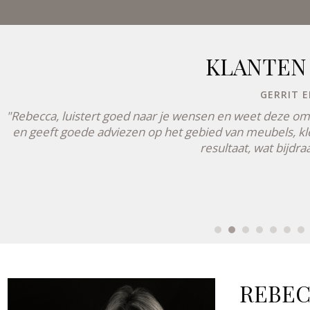
KLANTEN
GERRIT E
"Rebecca, luistert goed naar je wensen en weet deze om t
en geeft goede adviezen op het gebied van meubels, kle
resultaat, wat bijdr
REBEC