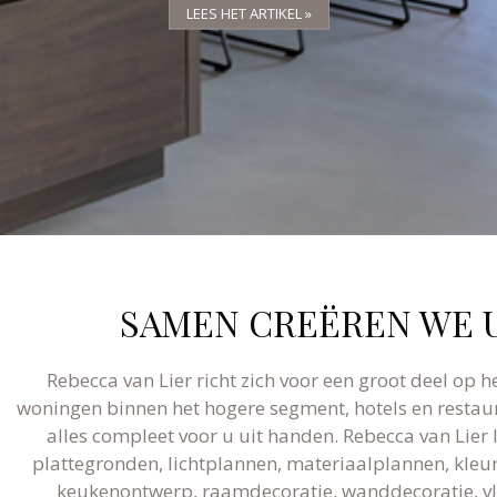
LEES HET ARTIKEL »
LEES HET ARTIKEL »
LEES HET ARTIKEL »
SAMEN CREËREN WE U
Rebecca van Lier richt zich voor een groot deel op h
woningen binnen het hogere segment, hotels en restaur
alles compleet voor u uit handen. Rebecca van Lier
plattegronden, lichtplannen, materiaalplannen, kleura
keukenontwerp, raamdecoratie, wanddecoratie, vlo