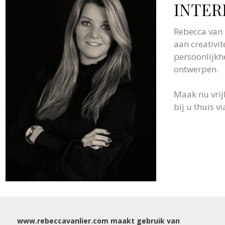
INTER
Rebecca van 
aan creativit
persoonlijkh
ontwerpen.
Maak nu vrij
bij u thuis 
WIJ NODIGEN U GRAAG UIT VOOR EEN VRIJBL
www.rebeccavanlier.com maakt gebruik van