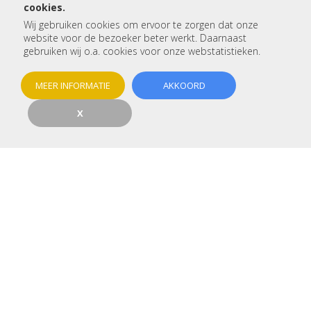
cookies.
Wij gebruiken cookies om ervoor te zorgen dat onze
Betreft:
website voor de bezoeker beter werkt. Daarnaast
gebruiken wij o.a. cookies voor onze webstatistieken.
Voor- en achternaam:
MEER INFORMATIE
AKKOORD
X
Telefoon:
E-mail:
Woonplaats:
Type woning:
Betreft het een nieuwbouw: