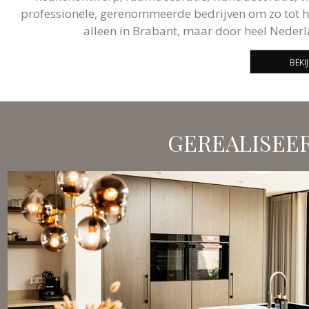
professionele, gerenommeerde bedrijven om zo tot he
alleen in Brabant, maar door heel Nederl
BEKI
GEREALISEE