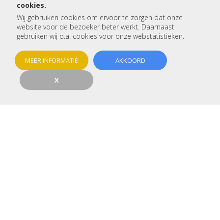
cookies.
Wij gebruiken cookies om ervoor te zorgen dat onze
Betreft:
website voor de bezoeker beter werkt. Daarnaast
gebruiken wij o.a. cookies voor onze webstatistieken.
Voor- en achternaam:
MEER INFORMATIE
AKKOORD
X
Telefoon:
E-mail:
Woonplaats:
Type woning:
Betreft het een nieuwbouw: