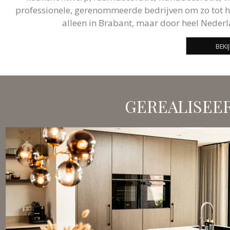
professionele, gerenommeerde bedrijven om zo tot he
alleen in Brabant, maar door heel Nederl
BEKI
GEREALISEE