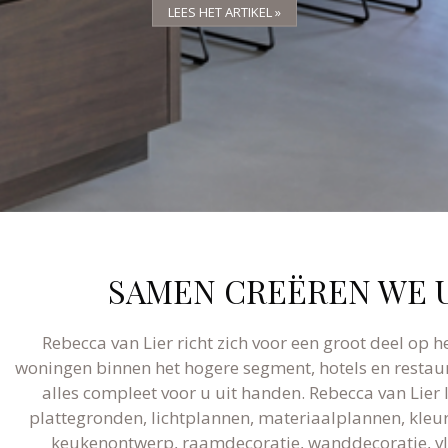
LEES HET ARTIKEL »
LEES HET ARTIKEL »
LEES HET ARTIKEL »
SAMEN CREËREN WE U
Rebecca van Lier richt zich voor een groot deel op h
woningen binnen het hogere segment, hotels en restaur
alles compleet voor u uit handen. Rebecca van Lier
plattegronden, lichtplannen, materiaalplannen, kleura
keukenontwerp, raamdecoratie, wanddecoratie, vlo