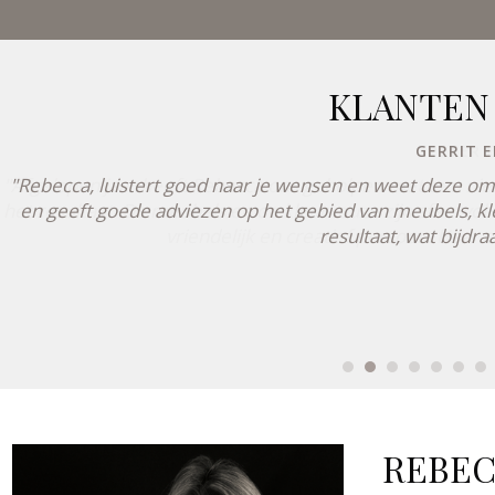
KLANTEN
GERRIT E
"Rebecca, luistert goed naar je wensen en weet deze om t
en geeft goede adviezen op het gebied van meubels, kle
resultaat, wat bijdr
REBEC