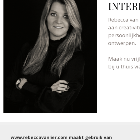
INTER
Rebecca van 
aan creativit
persoonlijkh
ontwerpen.
Maak nu vrij
bij u thuis 
WIJ NODIGEN U GRAAG UIT VOOR EEN VRIJBL
www.rebeccavanlier.com maakt gebruik van