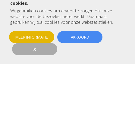
cookies.
Wij gebruiken cookies om ervoor te zorgen dat onze
Betreft:
website voor de bezoeker beter werkt. Daarnaast
gebruiken wij o.a. cookies voor onze webstatistieken.
Voor- en achternaam:
MEER INFORMATIE
AKKOORD
X
Telefoon:
E-mail:
Woonplaats:
Type woning:
Betreft het een nieuwbouw: