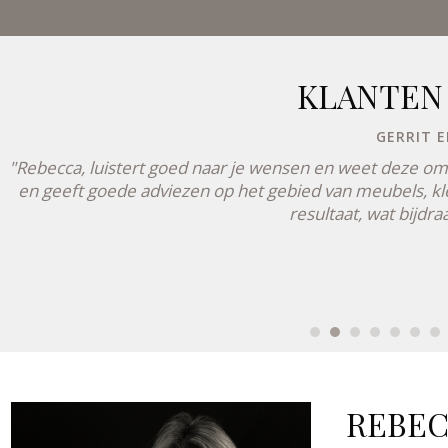
KLANTEN
GERRIT E
"Rebecca, luistert goed naar je wensen en weet deze om t
en geeft goede adviezen op het gebied van meubels, kle
resultaat, wat bijdr
REBEC