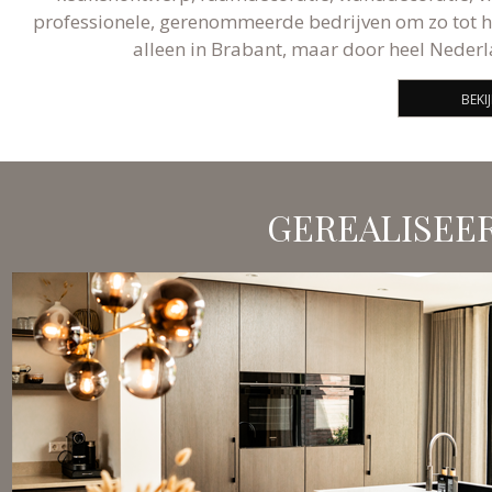
professionele, gerenommeerde bedrijven om zo tot he
alleen in Brabant, maar door heel Nederl
BEKI
GEREALISEE