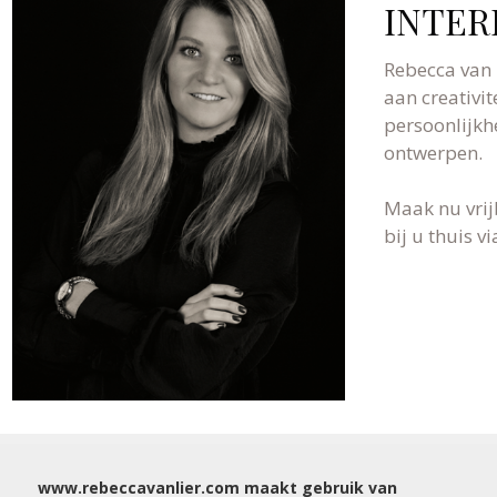
INTER
Rebecca van 
aan creativit
persoonlijkh
ontwerpen.
Maak nu vrij
bij u thuis 
WIJ NODIGEN U GRAAG UIT VOOR EEN VRIJBL
www.rebeccavanlier.com maakt gebruik van