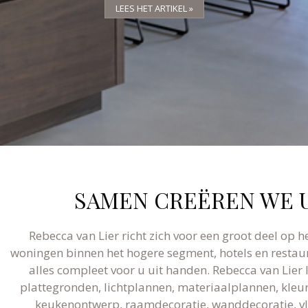
LEES HET ARTIKEL »
LEES HET ARTIKEL »
LEES HET ARTIKEL »
SAMEN CREËREN WE U
Rebecca van Lier richt zich voor een groot deel op h
woningen binnen het hogere segment, hotels en restaur
alles compleet voor u uit handen. Rebecca van Lier
plattegronden, lichtplannen, materiaalplannen, kleura
keukenontwerp, raamdecoratie, wanddecoratie, vlo